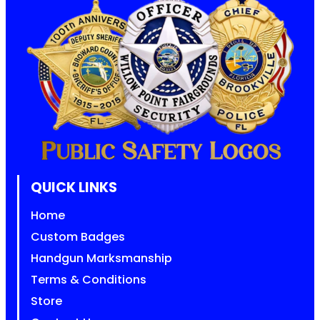
QUICK LINKS
Home
Custom Badges
Handgun Marksmanship
Terms & Conditions
Store