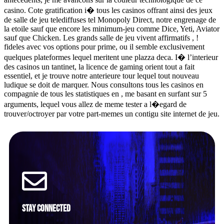
casino. Cote gratification i� tous les casinos offrant ainsi des jeux
de salle de jeu telediffuses tel Monopoly Direct, notre engrenage de
la etoile sauf que encore les minimum-jeu comme Dice, Yeti, Aviator
sauf que Chicken. Les grands salle de jeu vivent affirmatifs , !
fideles avec vos options pour prime, ou il semble exclusivement
quelques plateformes lequel meritent une plazza deca. I� l’interieur
des casinos un tantinet, la licence de gaming orient tout a fait
essentiel, et je trouve notre anterieure tour lequel tout nouveau
ludique se doit de marquer. Nous consultons tous les casinos en
compagnie de tous les statistiques en , me basant en surfant sur 5
arguments, lequel vous allez de meme tester a l�egard de
trouver/octroyer par votre part-memes un contigu site internet de jeu.
Stay Connected