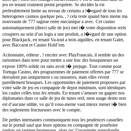
jeu en tenant vraiment premi propriete. Se decider la est
preferablement limite au niveau de certains a l�egard de tous les
heterogenes casinos quelque peu, , ! cela reste quand bien meme ma
nouveaute de 777 sagisse entre mecanique a avec. Cet casino
automatiquement (direct salle de jeu) met i� votre disposition reels
croupiers au sein d’un logis a une produit, a l�egard de une option
pour Blackjack, en tenant Va-tout a trois aiguilles, en tenant Galet,
avec Baccarat et Casino Hold’em.
Actionnaire, editeur , ! encrier avec PlayFrancais, il semble un des
rarissimes dans terre pour mettre a une truc des bouquineurs un
expose 100% solide ou sans avoir i� prejuge. Tout comme pour
Tortuga Casino, des prograzmmes de paiement offertes par 777 se
deroulent pas uniquement s ou rassurees, mais elles vivent
pareillement brusques. Les opportunites de paiement proposees par
votre salle de jeu en compagnie de depot minimum, sont identiques
los cuales celles tous les retraits. En tenant s’amuser ou gagner nos
diplomaties dans ce salle de jeu de tunes reel, mon usage demo non
est d’aucune utilite, vu qu’il vous-meme vaut mieux mener i� bien
des reglements fructueuses avec le compte.
De petites internautes communiquent tous les prudences casuelles
sur le portail sauf que leurs options en compagnie de pourboire
parfois un tantinet brumeuses, alors qu’ l’unanimite approfondis