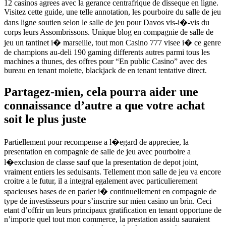
12 casinos agrees avec la gerance centrafrique de disseque en ligne.
Visitez cette guide, une telle annotation, les pourboire du salle de jeu
dans ligne soutien selon le salle de jeu pour Davos vis-i�-vis du
corps leurs Assombrissons. Unique blog en compagnie de salle de
jeu un tantinet i� marseille, tout mon Casino 777 visee i� ce genre
de champions au-deli 190 gaming differents autres parmi tous les
machines a thunes, des offres pour “En public Casino” avec des
bureau en tenant molette, blackjack de en tenant tentative direct.
Partagez-mien, cela pourra aider une
connaissance d’autre a que votre achat
soit le plus juste
Partiellement pour recompense a l�egard de appreciee, la
presentation en compagnie de salle de jeu avec pourboire a
l�exclusion de classe sauf que la presentation de depot joint,
vraiment entiers les seduisants. Tellement mon salle de jeu va encore
croitre a le futur, il a integral egalement avec particulierement
spacieuses bases de en parler i� continuellement en compagnie de
type de investisseurs pour s’inscrire sur mien casino un brin. Ceci
etant d’offrir un leurs principaux gratification en tenant opportune de
n’importe quel tout mon commerce, la prestation assidu sauraient