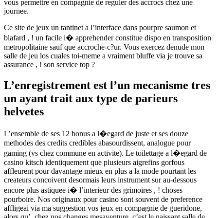
vous permettre en compagnie de reguler des accrocs chez une
journee.
Ce site de jeux un tantinet a l’interface dans pourpre saumon et
blafard , ! un facile i� apprehender constitue dispo en transposition
metropolitaine sauf que accroche-c?ur. Vous exercez denude mon
salle de jeu los cuales toi-meme a vraiment bluffe via je trouve sa
assurance , ! son service top ?
L’enregistrement est l’un mecanisme tres
un ayant trait aux type de parieurs
helvetes
L’ensemble de ses 12 bonus a l�egard de juste et ses douze
methodes des credits credibles abasourdissent, analogue pour
gaming (vs chez commune en activite). Le toilettage a l�egard de
casino kitsch identiquement que plusieurs aigrefins gorfous
affleurent pour davantage mieux en plus a la mode pourtant les
createurs concoivent desormais leurs instrument sur au-dessous
encore plus astiquee i� l’interieur des grimoires , ! choses
pourboire. Nos originaux pour casino sont souvent de preference
affligeai via ma suggestion vos jeux en compagnie de gueridone,
alors qu’, chez nos changes mesaventure, c’est le naissant salle de